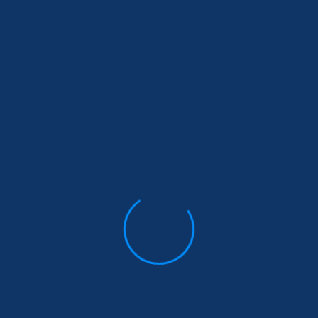
90459 Nürnberg, Etagenwohnung
Objekt ID:
5288
Zimmer:
3
Wohnfläche ca.:
73,50 m²
Kaufpreis:
265.000 EUR
Details
merken
Gepflegte 3-Zimmer-Wohnung mit Südost-Balkon –
attraktive Kapitalanlage in begehrter Lage
90478 Nürnberg, Erdgeschosswohnung
Objekt ID:
5284
Zimmer:
3
Wohnfläche ca.:
64,32 m²
Status:
vermietet
Kaufpreis:
179.000 EUR