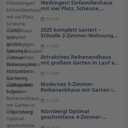
Weiltingen! Einfamilienhaus
mit viel Platz, Scheune,
Gartenhaus und großzügigen
Nebengebäuden
02.2026
2025 komplett saniert –
Stilvolle 2-Zimmer-Wohnung
mit Südbalkon in Nürnberg-
Ludwigsfeld
01.2026
Attraktives Reihenendhaus
mit großem Garten in Lauf an
der Pegnitz
01.2026
Modernes 5-Zimmer-
Reiheneckhaus mit Garten in
Regensburg
01.2026
Nürnberg! Optimal
geschnittene 4-Zimmer-
Wohnung im 1. Obergeschoss
01.2026