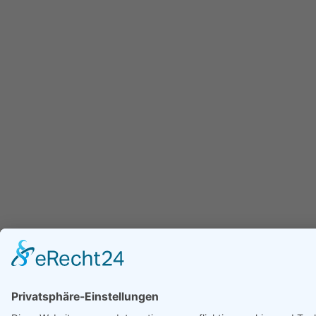
Doppelhaushälfte mit
traumhaftem Grundstück
06.2025
Sanierter Wohntraum mit
eigenem Garten in ruhiger
Lage von Lappersdorf bei
Regensburg
03.2025
Sanierter Wohntraum mit
zwei großzügigen Balkonen in
ruhiger Lage von Lappersdorf
bei Regensburg
03.2025
Renovierte 4-Zimmer-
Erdgeschosswohnung im
Vorderhaus mit Terrasse und
Garten in Top-Lage von Lauf
02.2025
an der Pegnitz
Charmante 2 Zimmer
Wohnung in Top Lage von
Nürnberg perfekt für Singles
oder Paare
02.2025