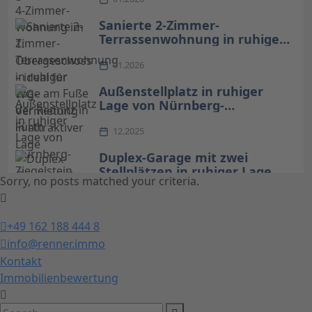
– ideal für WG-Vermietung in
attraktiver Lage
Sanierte 2-Zimmer-
Terrassenwohnung in ruhiger
Lage am Fuße der Rednitz in
Fürth
01.2026
Außenstellplatz in ruhiger
Lage von Nürnberg-
Ziegelstein zur Miete
12.2025
Duplex-Garage mit zwei
Stellplätzen in ruhiger Lage
Sorry, no posts matched your criteria.
von Nürnberg-Ziegelstein zur
Miete
12.2025
Lichtdurchflutete 3-Zimmer-
+49 162 188 444 8
Wohnung mit Balkon in
info@renner.immo
Bestlage von Nürnberg-Thon
Kontakt
12.2025
Immobilienbewertung
Charmantes Denkmalobjekt
aus 1906 mit flexibler Nutzung